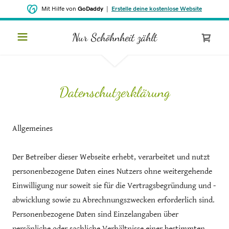
Mit Hilfe von
GoDaddy
|
Erstelle deine kostenlose Website
Nur Schöhnheit zählt
START
SHOP
Datenschutzerklärung
Allgemeines
K
o
Der Betreiber dieser Webseite erhebt, verarbeitet und nutzt
n
personenbezogene Daten eines Nutzers ohne weitergehende
t
Einwilligung nur soweit sie für die Vertragsbegründung und -
o
abwicklung sowie zu Abrechnungszwecken erforderlich sind.
Personenbezogene Daten sind Einzelangaben über
ANMELDEN
persönliche oder sachliche Verhältnisse einer bestimmten